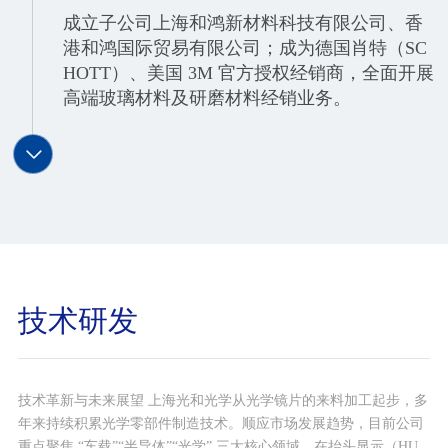
成立子公司上海和鸿新材料科技有限公司、香
港和鸿国际贸易有限公司；成为德国肖特（SC
HOTT）、美国 3M 官方授权经销商，全面开展
高端玻璃材料及研磨材料经销业务。
2011年7月
与日本大型电子元器件专业商社达成战略合
作，正式进军盖板玻璃市场。
技术研发
2014年9月
技术革新与未来展望 上海光和光学从光学镜片的来料加工起步，多
完成股份制改制，企业名称变更为上海光和光
年来持续积累光学零部件制造技术。顺应市场发展趋势，目前公司
学制造股份有限公司。
重点聚焦 “车载”“半导体”“光学” 三大核心领域，在抬头显示（HU