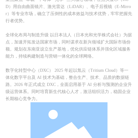
D）用自由曲面镜片、激光雷达（LiDAR）、电子后视镜（E-Mirro
r）等专业市场，确立了压倒性的成本效益与技术优势，牢牢把握先
行者优势。
2014年11月
全球化布局与制造升级 以日本法人（日本光和光学株式会社）为据
点，加速开拓发达国家市场，同时谋求在新兴领域扩大国际市场份
于全国中小企业股份转让系统（新三板）挂牌
额。规划在东南亚设立生产基地，优化供应链体系并强化区域服务
上市，证券代码：831460。
能力，持续构建制造与营销一体化的全球网络。
数字化转型中心（DXC） 2025 年起以氚云（Tritium Cloud）等一
体化数字平台及 AI 技术为基础，整合生产、技术、品质的数据链
路。2026 年正式成立 DXC，全面启用基于 AI 分析与预测的企业升
2016年1月
级运营体系。同时培育新生代核心人才，激活组织活力，稳固企业
长期核心竞争力。
取得汽车行业国际质量管理体系IATF 16949认
证，成功跻身全球前五显示器厂商车载供应
链。