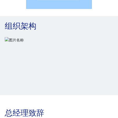
2018年
正式进入日本国内头部 Tier1 车企配套供应链
组织架构
体系。
2023年5月
设立日本光和光学株式会社，作为布局日本市
场的运营据点。
2024年
总经理致辞