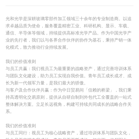
成功进入日本头部一级供应商（Tier1）厂商的
车载抬头显示（HUD）光学零部件供应链。
光和光学是深耕玻璃零部件加工领域三十余年的专业制造商。以追
求卓越品质为使命，服务覆盖精密工业、科研机构、显示、车载、
通信、半导体等领域，持续提供高标准光学产品。作为中国光学产
业的先行者，我们以与各界合作伙伴的协作为基石，秉持产销一体
化模式，致力推动行业持续发展。
我们的价值准则
与员工共赢：我们视员工为最重要的战略资产，通过完善培训体系
与团队文化建设，助力员工实现自我价值。青年员工成长成才、成
长为新一代领军力量，是我们最大的骄傲。
与客户及合作伙伴共赢：作为中日贸易间「信赖的桥梁」，我们秉
持高透明化交易原则，提供从自研自制到外包代工全覆盖的一站式
整体解决方案。立足长远视角，构建可持续共同成长的战略合作关
系。
我们的价值准则
与员工同行：视员工为核心战略资产，通过培训体系与团队文化，